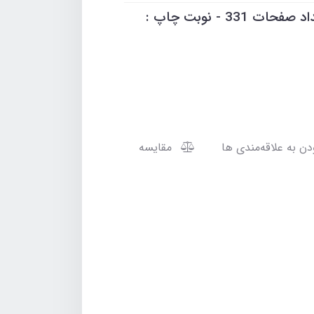
محمد رضا درودیان - قطع وزیری - تعداد صفحات 331 - نوبت چاپ :
مقایسه