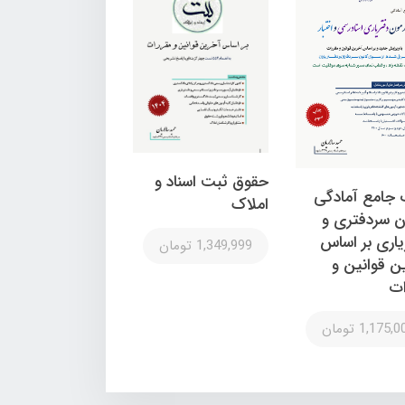
حقوق ثبت اسناد و
 جامع آمادگی
املاک
ن سردفتری و
یاری بر اساس
1,349,999 تومان
ن قوانین و
ات
1,175, تومان