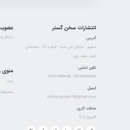
انتشارات سخن گستر
عضویت 
درحال حا
آدرس:
مشهد - خیابان ابن سینا - شماره 33 - ساختمان
اطباء طبقه دوم
تلفن تماس:
منوی 
05138439955 - 09157989948
خانه
ایمیل:
محصولات
sokhangostar76@gmail.com
ساعات کاری:
8صبح تا 13