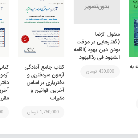
منقول الرّضا
(گفتارهایی در موقت
بودن دین یهود )اقامه
الشهود فی ردّالیهود
 به
کتاب جامع آمادگی
کتاب
430,000 تومان
آزمون سردفتری و
آزمو
دفتریاری بر اساس
دفتر
آخرین قوانین و
آخری
مقررات
مقرر
1,750,000 تومان
000