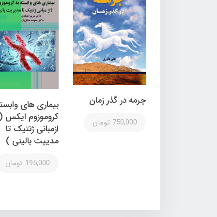
چرمه در گذر زمان
بیماری های وابسته
کروموزوم ایکس (
750,000 تومان
ازمبانی ژنتیک تا
مدییت بالینی )
195,000 تومان