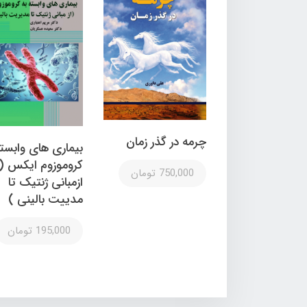
چرمه در گذر زمان
بیماری های وابسته
کروموزوم ایکس (
750,000 تومان
ازمبانی ژنتیک تا
مدییت بالینی )
195,000 تومان