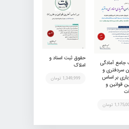
حقوق ثبت اسناد و
 جامع آمادگی
املاک
ن سردفتری و
یاری بر اساس
1,349,999 تومان
ن قوانین و
ات
1,175, تومان