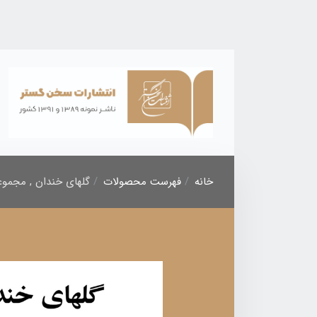
خانه
فهرست محصولات
گلهای خندان , مجموعه از 200لطیفه شیرین و 50 چی