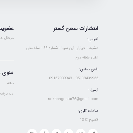
انتشارات سخن گستر
عضویت 
درحال حا
آدرس:
مشهد - خیابان ابن سینا - شماره 33 - ساختمان
اطباء طبقه دوم
تلفن تماس:
منوی 
05138439955 - 09157989948
خانه
ایمیل:
محصولات
sokhangostar76@gmail.com
ساعات کاری:
8صبح تا 13