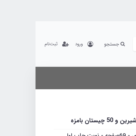
جستجو
ورود
ثبت‌نام
نویسنده :سیمین خدیوزاده - قطع وزیری - 69صفحه - نوبت چاپ اول