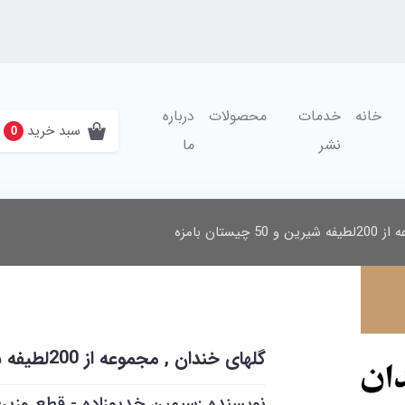
خانه
خدمات
محصولات
درباره
سبد خرید
0
نشر
ما
ستان بامزه
گلهای خندان , مجموعه از 200لطیفه شیرین و 50 چیستان بامزه