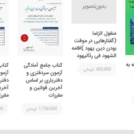
منقول الرّضا
(گفتارهایی در موقت
بودن دین یهود )اقامه
الشهود فی ردّالیهود
 به
کتاب جامع آمادگی
کتاب
430,000 تومان
آزمون سردفتری و
آزمو
دفتریاری بر اساس
دفتر
آخرین قوانین و
آخری
مقررات
مقرر
1,750,000 تومان
000