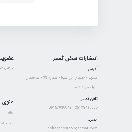
انتشارات سخن گستر
عضویت 
درحال حا
آدرس:
مشهد - خیابان ابن سینا - شماره 33 - ساختمان
اطباء طبقه دوم
تلفن تماس:
منوی 
05138439955 - 09157989948
خانه
ایمیل:
محصولات
sokhangostar76@gmail.com