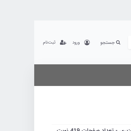
جستجو
ورود
ثبت‌نام
نویسنده : محمد رضا درودیان - قطع وزیری - تعداد صفحات 419 نوبت