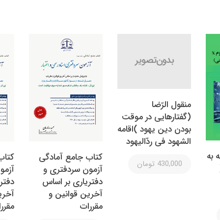
منقول الرّضا
(گفتارهایی در موقت
بودن دین یهود )اقامه
الشهود فی ردّالیهود
 به
کتاب جامع آمادگی
کتاب
430,000 تومان
آزمون سردفتری و
آزمو
دفتریاری بر اساس
دفتر
آخرین قوانین و
آخری
مقررات
مقرر