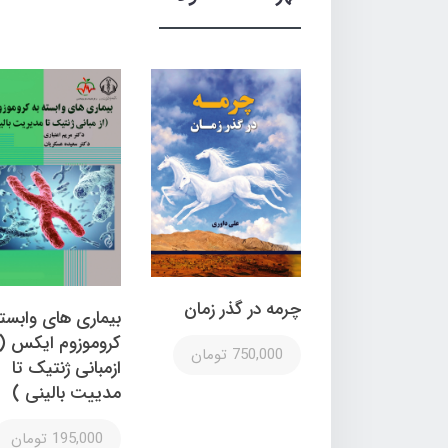
چرمه در گذر زمان
بیماری های وابسته
کروموزوم ایکس (
750,000 تومان
ازمبانی ژنتیک تا
مدییت بالینی )
195,000 تومان