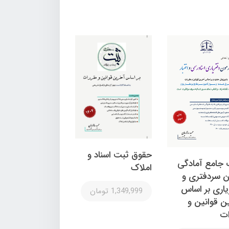
حقوق ثبت اسناد و
 جامع آمادگی
املاک
ن سردفتری و
یاری بر اساس
1,349,999 تومان
ن قوانین و
ات