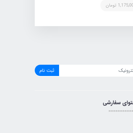
1,175, تومان
ثبت نام
توای سفارشی
*************