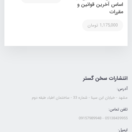
اساس آخرین قوانین و
مقررات
1,175,000 تومان
انتشارات سخن گستر
آدرس:
مشهد - خیابان ابن سینا - شماره 33 - ساختمان اطباء طبقه دوم
تلفن تماس:
05138439955 - 09157989948
ایمیل: