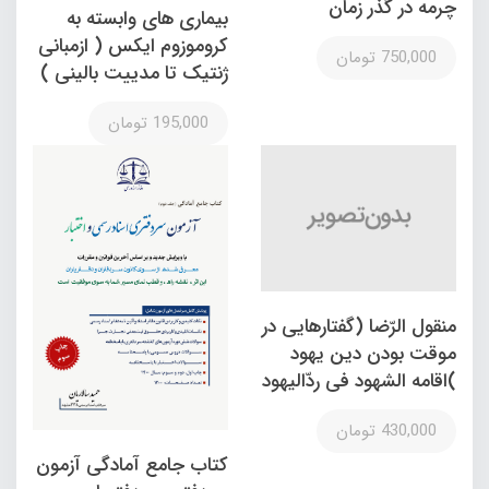
چرمه در گذر زمان
بیماری های وابسته به
کروموزوم ایکس ( ازمبانی
750,000 تومان
ژنتیک تا مدییت بالینی )
195,000 تومان
منقول الرّضا (گفتارهایی در
موقت بودن دین یهود
)اقامه الشهود فی ردّالیهود
430,000 تومان
کتاب جامع آمادگی آزمون