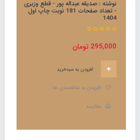
نوشته : صدیقه عبداله پور - قطع وزیری
- تعداد صفحات 181 نوبت چاپ اول
1404
295,000
تومان
افزودن به سبدخرید
افزودن به علاقه‌مندی ها
مقایسه